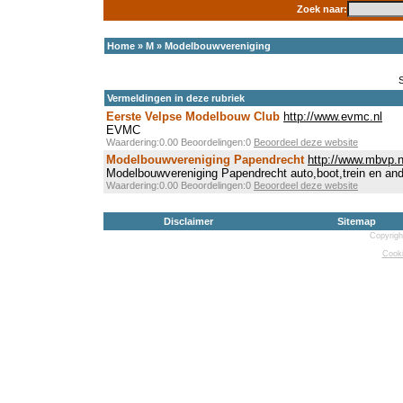
Zoek naar:
Home
»
M
»
Modelbouwvereniging
Vermeldingen in deze rubriek
Eerste Velpse Modelbouw Club
http://www.evmc.nl
EVMC
Waardering:0.00 Beoordelingen:0
Beoordeel deze website
Modelbouwvereniging Papendrecht
http://www.mbvp.n
Modelbouwvereniging Papendrecht auto,boot,trein en a
Waardering:0.00 Beoordelingen:0
Beoordeel deze website
Disclaimer
Sitemap
Copyrigh
Cooki