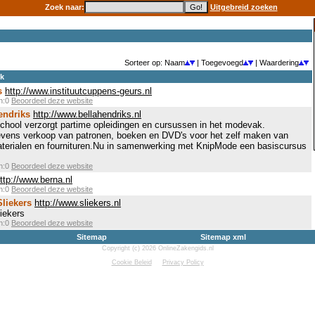
Zoek naar:
Uitgebreid zoeken
Sorteer op: Naam
| Toegevoegd
| Waardering
ek
s
http://www.instituutcuppens-geurs.nl
en:0
Beoordeel deze website
endriks
http://www.bellahendriks.nl
hool verzorgt partime opleidingen en cursussen in het modevak.
 Tevens verkoop van patronen, boeken en DVD's voor het zelf maken van
materialen en fournituren.Nu in samenwerking met KnipMode een basiscursus
en:0
Beoordeel deze website
ttp://www.berna.nl
en:0
Beoordeel deze website
liekers
http://www.sliekers.nl
iekers
en:0
Beoordeel deze website
Sitemap
Sitemap xml
Copyright (c) 2026 OnlineZakengids.nl
Cookie Beleid
Privacy Policy