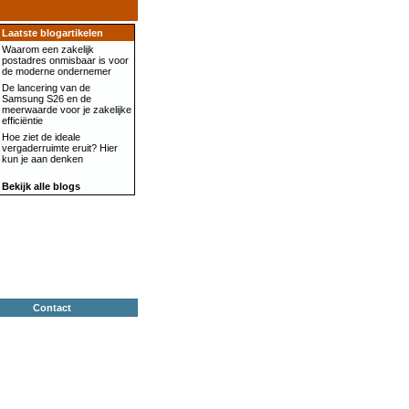
Laatste blogartikelen
Waarom een zakelijk
postadres onmisbaar is voor
de moderne ondernemer
De lancering van de
Samsung S26 en de
meerwaarde voor je zakelijke
efficiëntie
Hoe ziet de ideale
vergaderruimte eruit? Hier
kun je aan denken
Bekijk alle blogs
Contact