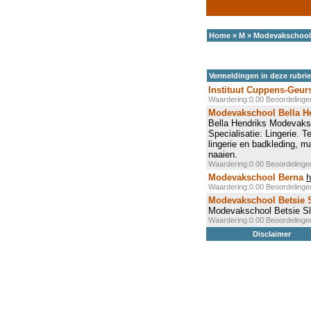
Home
»
M
»
Modevakschool
Vermeldingen in deze rubri
Instituut Cuppens-Geur
Waardering:0.00 Beoordeling
Modevakschool Bella H
Bella Hendriks Modevaksc
Specialisatie: Lingerie.
lingerie en badkleding, 
naaien.
Waardering:0.00 Beoordeling
Modevakschool Berna
h
Waardering:0.00 Beoordeling
Modevakschool Betsie S
Modevakschool Betsie Sl
Waardering:0.00 Beoordeling
Disclaimer