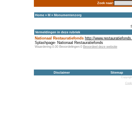
Zoek naar:
Home
»
M
»
Monumentenzorg
Vermeldingen in deze rubriek
Nationaal Restauratiefonds
http://www.restauratiefonds.
Splashpage- Nationaal Restauratiefonds
Waardering:0.00 Beoordelingen:0
Beoordeel deze website
Disclaimer
Sitemap
Copyrigh
Cooki