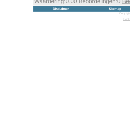
Waardering:0.00 Beoordelingen:0
Be
Disclaimer
Sitemap
Copyrigh
Cooki