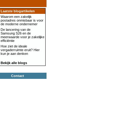
Laatste blogartikelen
Waarom een zakelijk
postadres onmisbaar is voor
de moderne ondernemer
De lancering van de
Samsung S26 en de
meerwaarde voor je zakelijke
efficiëntie
Hoe ziet de ideale
vergaderruimte eruit? Hier
kun je aan denken
Bekijk alle blogs
Contact