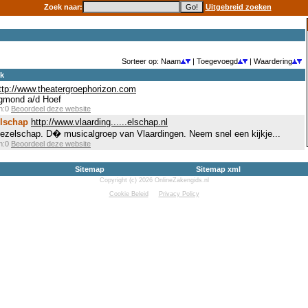
Zoek naar:
Uitgebreid zoeken
Sorteer op: Naam
| Toegevoegd
| Waardering
ek
ttp://www.theatergroephorizon.com
Egmond a/d Hoef
en:0
Beoordeel deze website
elschap
http://www.vlaarding......elschap.nl
ezelschap. D� musicalgroep van Vlaardingen. Neem snel een kijkje...
en:0
Beoordeel deze website
Sitemap
Sitemap xml
Copyright (c) 2026 OnlineZakengids.nl
Cookie Beleid
Privacy Policy