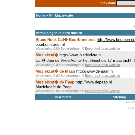
Zoek naar:
Home
»
M
»
Muziekcafe
Vermeldingen in deze rubriek
Blues Rock Caf� Bourbonstreet
http://www.bourbon-str
bourbon-street.nl
Waardering:0.00 Beoordelingen:0
Beoordeel deze website
Muziekcaf�
http://www.joiedevivre.nl
Caf� Joie de Vivre Achter het vleeshuis 17 maastricht. 
Waardering:0.00 Beoordelingen:0
Beoordeel deze website
Muziekcaf� de Maan
http://www.demaan.nl
Waardering:0.00 Beoordelingen:0
Beoordeel deze website
Muziekcaf� de Paap
http://www.depaap.nl
Muziekcafe de Paap
Waardering:0.00 Beoordelingen:0
Beoordeel deze website
Disclaimer
Sitemap
Copyrigh
Cooki