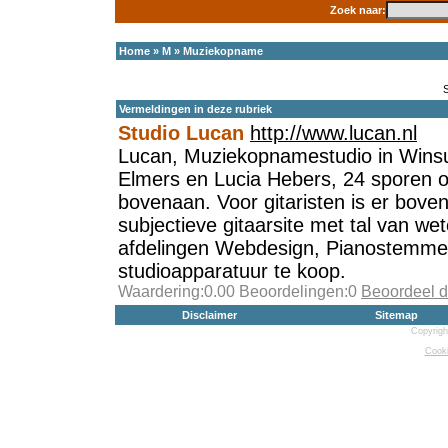
Zoek naar:
Home
»
M
»
Muziekopname
Vermeldingen in deze rubriek
Studio Lucan
http://www.lucan.nl
Lucan, Muziekopnamestudio in Wins
Elmers en Lucia Hebers, 24 sporen op 
bovenaan. Voor gitaristen is er boven
subjectieve gitaarsite met tal van w
afdelingen Webdesign, Pianostemme
studioapparatuur te koop.
Waardering:0.00 Beoordelingen:0
Beoordeel d
Disclaimer
Sitemap
Copyrigh
Cooki