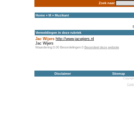
Zoek naar:
Home
»
M
»
Muzikant
Vermeldingen in deze rubriek
Jac Wijers
http://www.jacwijers.nl
Jac Wijers
Waardering:0.00 Beoordelingen:0
Beoordeel deze website
Disclaimer
Sitemap
Copyrigh
Cooki