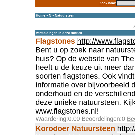
Zoek naar:
Home
»
N
»
Natuursteen
Vermeldingen in deze rubriek
Flagstones
http://www.flagst
Bent u op zoek naar natuurs
huis? Op de website van Th
heeft u de keuze uit meer da
soorten flagstones. Ook vindt
informatie over bijvoorbeeld 
onderhoud en de verschillen
deze unieke natuursteen. Kijk
www.flagstones.nl!
Waardering:0.00 Beoordelingen:0
Be
Korodoer Natuursteen
http: