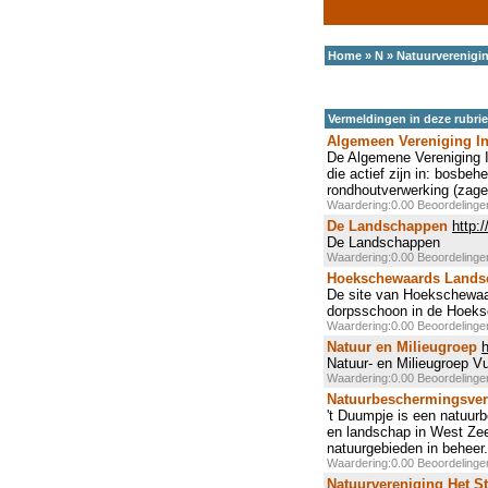
Home
»
N
»
Natuurverenigi
Vermeldingen in deze rubri
Algemeen Vereniging I
De Algemene Vereniging I
die actief zijn in: bosbe
rondhoutverwerking (zager
Waardering:0.00 Beoordeling
De Landschappen
http:
De Landschappen
Waardering:0.00 Beoordeling
Hoekschewaards Lands
De site van Hoekschewaar
dorpsschoon in de Hoek
Waardering:0.00 Beoordeling
Natuur en Milieugroep
Natuur- en Milieugroep V
Waardering:0.00 Beoordeling
Natuurbeschermingsver
't Duumpje is een natuurb
en landschap in West Zee
natuurgebieden in beheer.
Waardering:0.00 Beoordeling
Natuurvereniging Het S