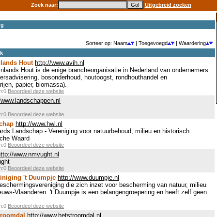
Zoek naar:
Uitgebreid zoeken
ng
Sorteer op: Naam
| Toegevoegd
| Waardering
ek
nlands Hout
http://www.avih.nl
nlands Hout is de enige brancheorganisatie in Nederland van ondernemers
heersadvisering, bosonderhoud, houtoogst, rondhouthandel en
ijen, papier, biomassa).
en:0
Beoordeel deze website
//www.landschappen.nl
en:0
Beoordeel deze website
chap
http://www.hwl.nl
ds Landschap - Vereniging voor natuurbehoud, milieu en historisch
sche Waard
en:0
Beoordeel deze website
http://www.nmvught.nl
ught
en:0
Beoordeel deze website
iniging 't Duumpje
http://www.duumpje.nl
eschermingsvereniging die zich inzet voor bescherming van natuur, milieu
uws-Vlaanderen. 't Duumpje is een belangengroepering en heeft zelf geen
en:0
Beoordeel deze website
troomdal
http://www.hetstroomdal.nl