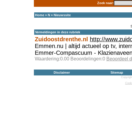
Zoek naar:
Home
»
N
»
Nieuwssite
Vermeldingen in deze rubriek
Zuidoostdrenthe.nl
http://www.zuid
Emmen.nu | altijd actueel op tv, inte
Emmer-Compascuum - Klazienavee
Waardering:0.00 Beoordelingen:0
Beoordeel d
Disclaimer
Sitemap
Copyrigh
Cooki