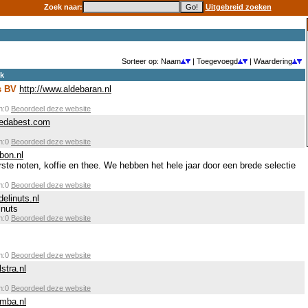
Zoek naar:
Uitgebreid zoeken
Sorteer op: Naam
| Toegevoegd
| Waardering
ek
s BV
http://www.aldebaran.nl
en:0
Beoordeel deze website
redabest.com
en:0
Beoordeel deze website
bon.nl
rste noten, koffie en thee. We hebben het hele jaar door een brede selectie
en:0
Beoordeel deze website
delinuts.nl
inuts
en:0
Beoordeel deze website
en:0
Beoordeel deze website
lstra.nl
en:0
Beoordeel deze website
amba.nl