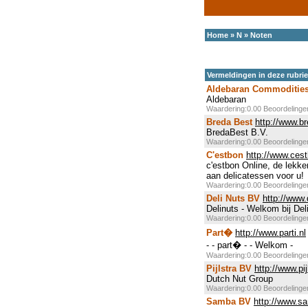
Home
»
N
»
Noten
Vermeldingen in deze rubri
Aldebaran Commoditie
Aldebaran
Waardering:0.00 Beoordeling
Breda Best
http://www.b
BredaBest B.V.
Waardering:0.00 Beoordeling
C'estbon
http://www.cest
c'estbon Online, de lekke
aan delicatessen voor u!
Waardering:0.00 Beoordeling
Deli Nuts BV
http://www.
Delinuts - Welkom bij Del
Waardering:0.00 Beoordeling
Part�
http://www.parti.nl
- - part� - - Welkom -
Waardering:0.00 Beoordeling
Pijlstra BV
http://www.pij
Dutch Nut Group
Waardering:0.00 Beoordeling
Samba BV
http://www.s