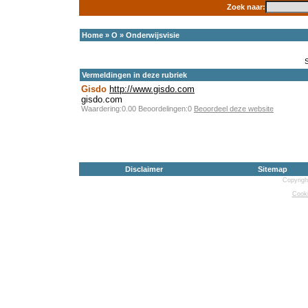
Zoek naar:
Home
»
O
»
Onderwijsvisie
Vermeldingen in deze rubriek
Gisdo
http://www.gisdo.com
gisdo.com
Waardering:0.00 Beoordelingen:0
Beoordeel deze website
Disclaimer
Sitemap
Copyrigh
Cooki