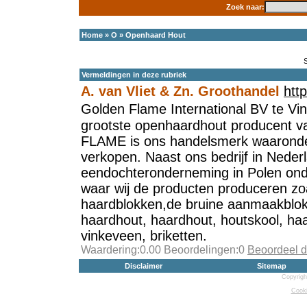
Zoek naar:
Home
»
O
»
Openhaard Hout
Vermeldingen in deze rubriek
A. van Vliet & Zn. Groothandel
htt
Golden Flame International BV te V
grootste openhaardhout producent
FLAME is ons handelsmerk waaronder
verkopen. Naast ons bedrijf in Neder
eendochteronderneming in Polen 
waar wij de producten produceren zo
haardblokken,de bruine aanmaakblok
haardhout, haardhout, houtskool, ha
vinkeveen, briketten.
Waardering:0.00 Beoordelingen:0
Beoordeel d
Disclaimer
Sitemap
Copyrigh
Cooki