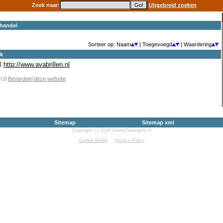
Zoek naar:
Uitgebreid zoeken
handel
Sorteer op: Naam
| Toegevoegd
| Waardering
ek
l
http://www.avabrillen.nl
en:0
Beoordeel deze website
Sitemap
Sitemap xml
Copyright (c) 2026 OnlineZakengids.nl
Cookie Beleid
Privacy Policy