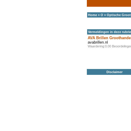
Home
»
O
»
Optische Groot
Vermeldingen in deze rubri
AVA Brillen Groothande
avabrillen.nl
Waardering:0.00 Beoordeling
Disclaimer