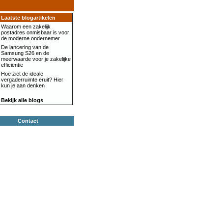
Laatste blogartikelen
Waarom een zakelijk
postadres onmisbaar is voor
de moderne ondernemer
De lancering van de
Samsung S26 en de
meerwaarde voor je zakelijke
efficiëntie
Hoe ziet de ideale
vergaderruimte eruit? Hier
kun je aan denken
Bekijk alle blogs
Contact