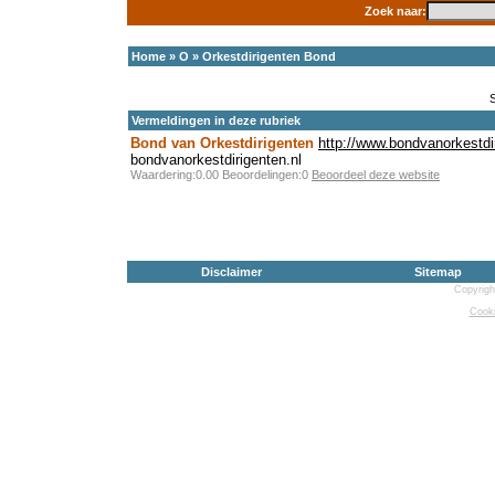
Zoek naar:
Home
»
O
»
Orkestdirigenten Bond
Vermeldingen in deze rubriek
Bond van Orkestdirigenten
http://www.bondvanorkestdir
bondvanorkestdirigenten.nl
Waardering:0.00 Beoordelingen:0
Beoordeel deze website
Disclaimer
Sitemap
Copyrigh
Cooki