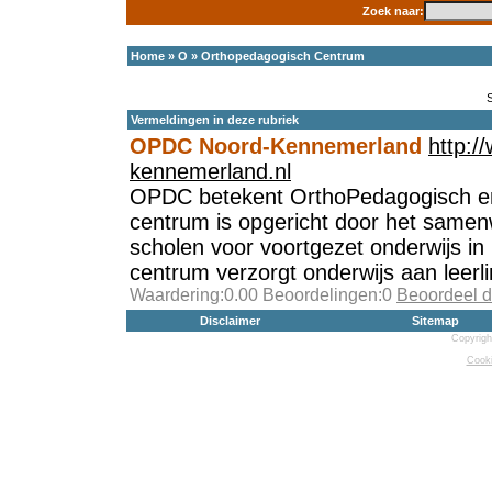
Zoek naar:
Home
»
O
»
Orthopedagogisch Centrum
Vermeldingen in deze rubriek
OPDC Noord-Kennemerland
http:/
kennemerland.nl
OPDC betekent OrthoPedagogisch en
centrum is opgericht door het same
scholen voor voortgezet onderwijs i
centrum verzorgt onderwijs aan leer
Waardering:0.00 Beoordelingen:0
Beoordeel d
Disclaimer
Sitemap
Copyrigh
Cooki