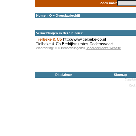
Zoek naar:
Home
»
O
»
Overslagbedrijf
Vermeldingen in deze rubriek
Tielbeke & Co
http://www.tielbeke-co.nl
Tielbeke & Co Bedrijfsruimtes Dedemsvaart
Waardering:0.00 Beoordelingen:0
Beoordeel deze website
Disclaimer
Sitemap
Copyrigh
Cooki