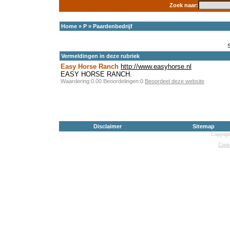
Zoek naar:
Home
»
P
»
Paardenbedrijf
Vermeldingen in deze rubriek
Easy Horse Ranch
http://www.easyhorse.nl
EASY HORSE RANCH.
Waardering:0.00 Beoordelingen:0
Beoordeel deze website
Disclaimer
Sitemap
Copyrigh
Cooki