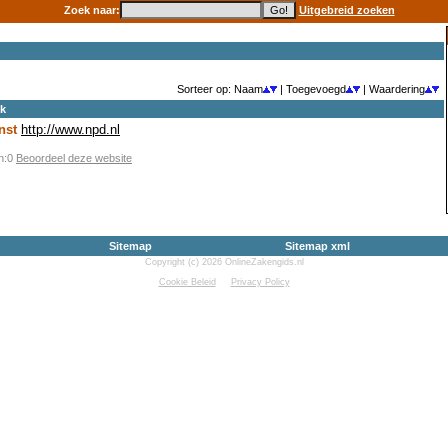
Zoek naar:
Uitgebreid zoeken
Sorteer op: Naam
| Toegevoegd
| Waardering
ek
nst
http://www.npd.nl
en:0
Beoordeel deze website
Sitemap
Sitemap xml
Copyright (c) 2026 OnlineZakengids.nl
Cookie Beleid
Privacy Policy