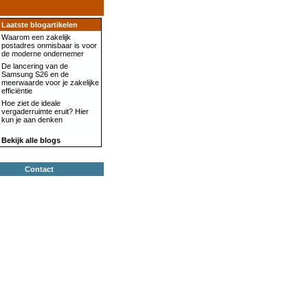
Laatste blogartikelen
Waarom een zakelijk
postadres onmisbaar is voor
de moderne ondernemer
De lancering van de
Samsung S26 en de
meerwaarde voor je zakelijke
efficiëntie
Hoe ziet de ideale
vergaderruimte eruit? Hier
kun je aan denken
Bekijk alle blogs
Contact