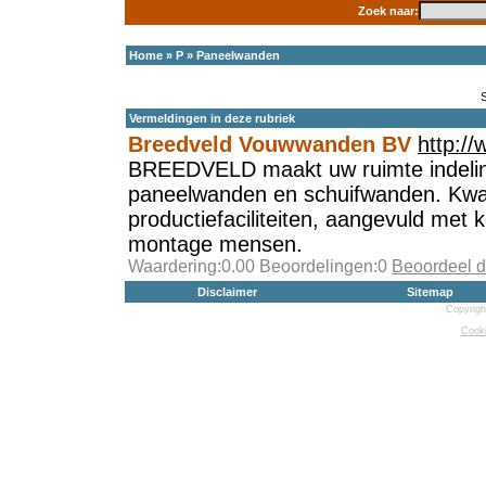
Zoek naar:
Home
»
P
»
Paneelwanden
Vermeldingen in deze rubriek
Breedveld Vouwwanden BV
http:/
BREEDVELD maakt uw ruimte indelin
paneelwanden en schuifwanden. Kwal
productiefaciliteiten, aangevuld met k
montage mensen.
Waardering:0.00 Beoordelingen:0
Beoordeel d
Disclaimer
Sitemap
Copyrigh
Cooki