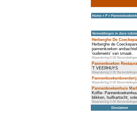
Home
»
P
»
Pannenkoekenh
Vermeldingen in deze rubri
Herberghe De Coeckep
Herberghe de Coeckepanne
pannenkoeken ambachtelij
'ouderwets' van smaak.
Waardering:0.00 Beoordeling
Pannenkoeken Restauran
'T VEERHUYS
Waardering:0.00 Beoordeling
Pannenkoekenboerderij 
Waardering:0.00 Beoordeling
Pannenkoekenhuis Mar
Koffie- Pannenkoekenhuu
blikken, huifkartocht, so
Waardering:0.00 Beoordeling
Disclaimer