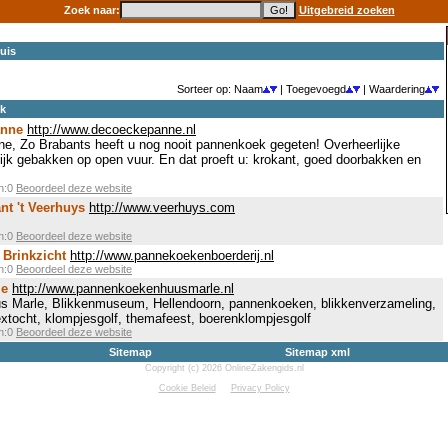
Zoek naar:
Uitgebreid zoeken
uis
Sorteer op: Naam
| Toegevoegd
| Waardering
ek
anne
http://www.decoeckepanne.nl
, Zo Brabants heeft u nog nooit pannenkoek gegeten! Overheerlijke
k gebakken op open vuur. En dat proeft u: krokant, goed doorbakken en
en:0
Beoordeel deze website
t 't Veerhuys
http://www.veerhuys.com
en:0
Beoordeel deze website
Brinkzicht
http://www.pannekoekenboerderij.nl
en:0
Beoordeel deze website
le
http://www.pannenkoekenhuusmarle.nl
s Marle, Blikkenmuseum, Hellendoorn, pannenkoeken, blikkenverzameling,
lextocht, klompjesgolf, themafeest, boerenklompjesgolf
en:0
Beoordeel deze website
Sitemap
Sitemap xml
Copyright (c) 2026 OnlineZakengids.nl
Cookie Beleid
Privacy Policy