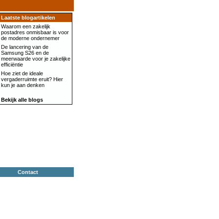
Laatste blogartikelen
Waarom een zakelijk
postadres onmisbaar is voor
de moderne ondernemer
De lancering van de
Samsung S26 en de
meerwaarde voor je zakelijke
efficiëntie
Hoe ziet de ideale
vergaderruimte eruit? Hier
kun je aan denken
Bekijk alle blogs
Contact