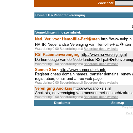
Zoek naar:
Home
»
P
»
Patientenvereniging
Vermeldingen in deze rubriek
Ned. Ver. voor Hemofilie-Pati�nten
http://www.nvhp.nl
NVHP, Nederlandse Vereniging van Hemoflie-Pati�nten
Waardering:0.00 Beoordelingen:0
Beoordeel deze website
RSI Patientenvereniging
http://www.rsi-vereniging.nl
De homepage van de Nederlandse RSI-pati�ntenverenig
Waardering:0.00 Beoordelingen:0
Beoordeel deze website
Samen Sterk
http://www.samensterk.info
Register cheap domain names, transfer domains, renew a
registration, email and a free web page.
Waardering:0.00 Beoordelingen:0
Beoordeel deze website
Vereniging Anoiksis
http://www.anoiksis.nl
Anoiksis, de vereniging van mensen met een schizofrene
Waardering:0.00 Beoordelingen:0
Beoordeel deze website
Disclaimer
Sitemap
Copyrigh
Cooki