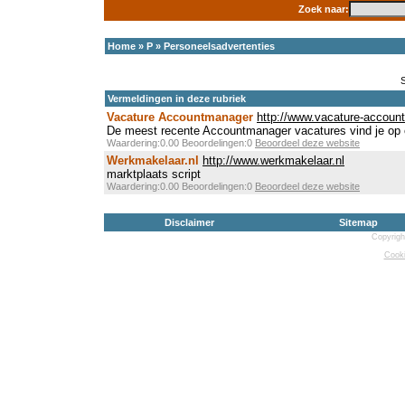
Zoek naar:
Home
»
P
»
Personeelsadvertenties
Vermeldingen in deze rubriek
Vacature Accountmanager
http://www.vacature-accoun
De meest recente Accountmanager vacatures vind je op on
Waardering:0.00 Beoordelingen:0
Beoordeel deze website
Werkmakelaar.nl
http://www.werkmakelaar.nl
marktplaats script
Waardering:0.00 Beoordelingen:0
Beoordeel deze website
Disclaimer
Sitemap
Copyrigh
Cooki