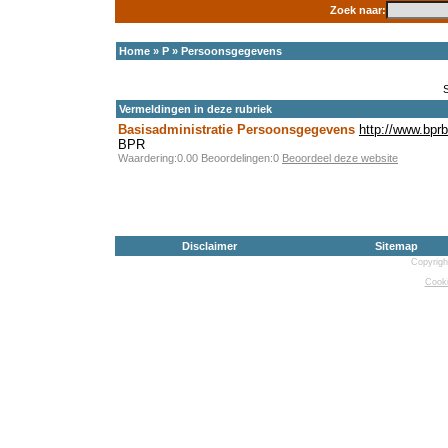
Zoek naar:
Home
»
P
»
Persoonsgegevens
Vermeldingen in deze rubriek
Basisadministratie Persoonsgegevens
http://www.bprb
BPR
Waardering:0.00 Beoordelingen:0
Beoordeel deze website
Disclaimer
Sitemap
Copyrigh
Cooki