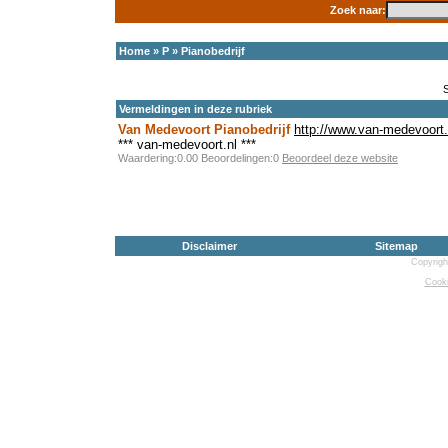
Zoek naar:
Home
»
P
»
Pianobedrijf
Vermeldingen in deze rubriek
Van Medevoort Pianobedrijf
http://www.van-medevoort.
*** van-medevoort.nl ***
Waardering:0.00 Beoordelingen:0
Beoordeel deze website
Disclaimer
Sitemap
Copyrigh
Cooki