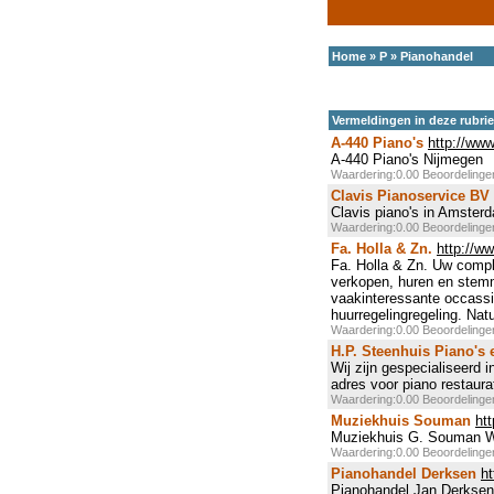
Home
»
P
»
Pianohandel
Vermeldingen in deze rubri
A-440 Piano's
http://www
A-440 Piano's Nijmegen
Waardering:0.00 Beoordeling
Clavis Pianoservice BV
Clavis piano's in Amster
Waardering:0.00 Beoordeling
Fa. Holla & Zn.
http://w
Fa. Holla & Zn. Uw compl
verkopen, huren en stemme
vaakinteressante occassi
huurregelingregeling. Nat
Waardering:0.00 Beoordeling
H.P. Steenhuis Piano's 
Wij zijn gespecialiseerd 
adres voor piano restaur
Waardering:0.00 Beoordeling
Muziekhuis Souman
ht
Muziekhuis G. Souman W
Waardering:0.00 Beoordeling
Pianohandel Derksen
h
Pianohandel Jan Derksen 