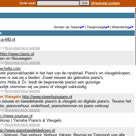
Zoek naar:
Uitgebreid zoeken
Sorteer op: Naam
| Toegevoegd
| Waardering
ek
.a-440.nl
en:0
Beoordeel deze website
http://www.clavis.nl
dam en Nieuwegein
en:0
Beoordeel deze website
ww.holla.com
ete pianovakhandel in het hart van de randstad. Piano's en vleugelskopen,
n is wat wij u bieden. Zowel nieuwe als gebruikte piano's,
ons.Holla & Zn. biedt de beginnende pianist een gunstige
uurlijk stemmen wij uw piano of vleugel vakkundig.
en:0
Beoordeel deze website
en Vleugels
http://www.steenhuispiano.nl
in nieuwe en tweedehands piano's & vleugels en digitale piano's. Tevens het
atie, pianoverhuur, onderhoud, pianostemmen en piano verkoop
en:0
Beoordeel deze website
tp://www.souman.nl
ezep | Yamaha Piano's & Vleugels
en:0
Beoordeel deze website
ttp://www.pianohandelderksen.nl
- Verkoop, Dag verhuur, Verhuur, Inkoop, Revisie en Transport van alle