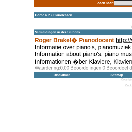
Zoek naar:
Home
»
P
»
Pianolessen
Vermeldingen in deze rubriek
Roger Brakel� Pianodocent
http:/
Informatie over piano's, pianomuziek
Information about piano's, piano mus
Informationen �ber Klaviere, Klavier
Waardering:0.00 Beoordelingen:0
Beoordeel d
Disclaimer
Sitemap
Copyrigh
Cooki