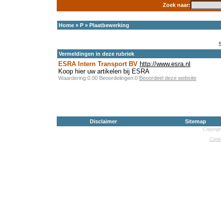
Zoek naar:
Home
»
P
»
Plaatbewerking
Vermeldingen in deze rubriek
ESRA Intern Transport BV
http://www.esra.nl
Koop hier uw artikelen bij ESRA
Waardering:0.00 Beoordelingen:0
Beoordeel deze website
Disclaimer
Sitemap
Copyrigh
Cooki