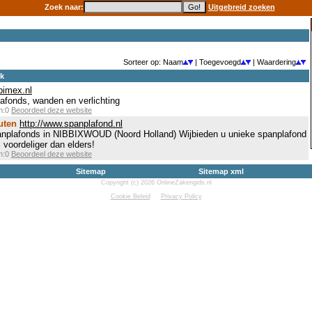
Zoek naar:
Uitgebreid zoeken
Sorteer op: Naam
| Toegevoegd
| Waardering
ek
bimex.nl
lafonds, wanden en verlichting
en:0
Beoordeel deze website
uten
http://www.spanplafond.nl
anplafonds in NIBBIXWOUD (Noord Holland) Wijbieden u unieke spanplafond
voordeliger dan elders!
en:0
Beoordeel deze website
Sitemap
Sitemap xml
Copyright (c) 2026 OnlineZakengids.nl
Cookie Beleid
Privacy Policy