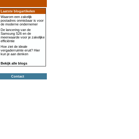
Laatste blogartikelen
Waarom een zakelijk
postadres onmisbaar is voor
de moderne ondernemer
De lancering van de
Samsung S26 en de
meerwaarde voor je zakelijke
efficiëntie
Hoe ziet de ideale
vergaderruimte eruit? Hier
kun je aan denken
Bekijk alle blogs
Contact