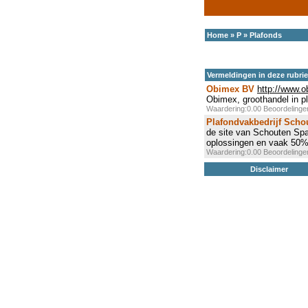
Home
»
P
»
Plafonds
Vermeldingen in deze rubri
Obimex BV
http://www.o
Obimex, groothandel in p
Waardering:0.00 Beoordeling
Plafondvakbedrijf Scho
de site van Schouten Sp
oplossingen en vaak 50% 
Waardering:0.00 Beoordeling
Disclaimer