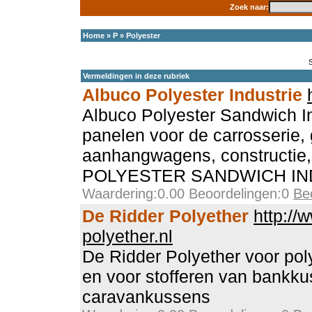
Zoek naar:
Home
»
P
»
Polyester
Vermeldingen in deze rubriek
Albuco Polyester Industrie
Albuco Polyester Sandwich In
panelen voor de carrosserie,
aanhangwagens, constructie
POLYESTER SANDWICH IN
Waardering:0.00 Beoordelingen:0
Be
De Ridder Polyether
http://
polyether.nl
De Ridder Polyether voor pol
en voor stofferen van bankk
caravankussens