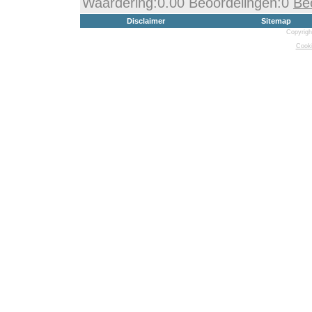
Waardering:0.00 Beoordelingen:0
Be
Disclaimer
Sitemap
Copyrigh
Cooki