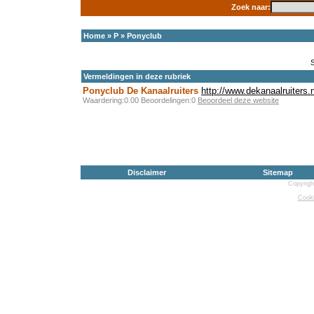
Zoek naar:
Home
»
P
»
Ponyclub
Vermeldingen in deze rubriek
Ponyclub De Kanaalruiters
http://www.dekanaalruiters.n
Waardering:0.00 Beoordelingen:0
Beoordeel deze website
Disclaimer
Sitemap
Copyrigh
Cooki