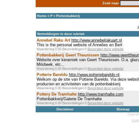
Zoek naar:
Home
»
P
»
Pottenbakkerij
Vermeldingen in deze rubriek
Annebel Raku Art
http://www.annebelrakuart.nl
This is the personal website of Annelies en Bert
Waardering:0.00 Beoordelingen:0
Beoordeel deze website
Pottenbakkerij Geert Theunissen
http://www.geerttheun
Website over keramiek van Geert Theunissen. O.a. glazuu
Milsbeek, etc...
Waardering:0.00 Beoordelingen:0
Beoordeel deze website
Potterie Bareldo
http://www.potteriebareldo.nl
Welkom op de site van Potterie Bareldo. Via deze websi
producten en activiteiten van de pottenbakkerij
Waardering:0.00 Beoordelingen:0
Beoordeel deze website
Pottery De Tramhalte
http://www.tramhalte.com
Pottenbakkerij/Galerie De Tramhalte
Waardering:0.00 Beoordelingen:0
Beoordeel deze website
Disclaimer
Sitemap
Copyrigh
Cooki