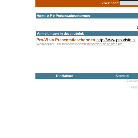
Zoek naar:
Home
»
P
»
Presentatieschermen
Vermeldingen in deze rubriek
Pro-Visia Presentatieschermen
http://www.pro-visia.nl
Waardering:0.00 Beoordelingen:0
Beoordeel deze website
Disclaimer
Sitemap
Copyrigh
Cooki