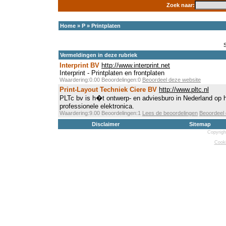
Zoek naar:
Home
»
P
»
Printplaten
Vermeldingen in deze rubriek
Interprint BV
http://www.interprint.net
Interprint - Printplaten en frontplaten
Waardering:0.00 Beoordelingen:0
Beoordeel deze website
Print-Layout Techniek Ciere BV
http://www.pltc.nl
PLTc bv is h�t ontwerp- en adviesburo in Nederland op 
professionele elektronica.
Waardering:9.00 Beoordelingen:1
Lees de beoordelingen
Beoordeel 
Disclaimer
Sitemap
Copyrigh
Cooki