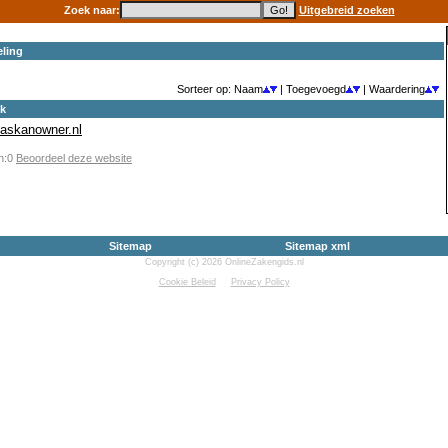
Zoek naar:
Uitgebreid zoeken
ling
Sorteer op: Naam
| Toegevoegd
| Waardering
ek
.askanowner.nl
en:0
Beoordeel deze website
Sitemap
Sitemap xml
Copyright (c) 2026 OnlineZakengids.nl
Cookie Beleid
Privacy Policy