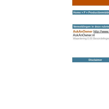
Home
»
P
»
Productbemidde
Vermeldingen in deze rubri
AskAnOwner
http://www
AskAnOwner.nl
Waardering:0.00 Beoordeling
Disclaimer