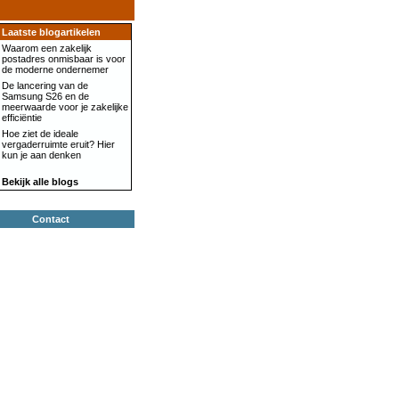
Laatste blogartikelen
Waarom een zakelijk
postadres onmisbaar is voor
de moderne ondernemer
De lancering van de
Samsung S26 en de
meerwaarde voor je zakelijke
efficiëntie
Hoe ziet de ideale
vergaderruimte eruit? Hier
kun je aan denken
Bekijk alle blogs
Contact