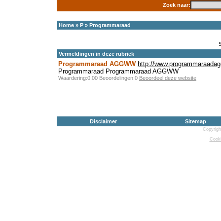
Zoek naar:
Home
»
P
»
Programmaraad
Vermeldingen in deze rubriek
Programmaraad AGGWW
http://www.programmaraadag
Programmaraad Programmaraad AGGWW
Waardering:0.00 Beoordelingen:0
Beoordeel deze website
Disclaimer
Sitemap
Copyrigh
Cooki