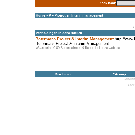
Zoek naar:
Home
»
P
»
Project en Interimmanagement
Vermeldingen in deze rubriek
Botermans Project & Interim Management
http://www.
Botermans Project & Interim Management
Waardering:0.00 Beoordelingen:0
Beoordeel deze website
Disclaimer
Sitemap
Copyrigh
Cooki