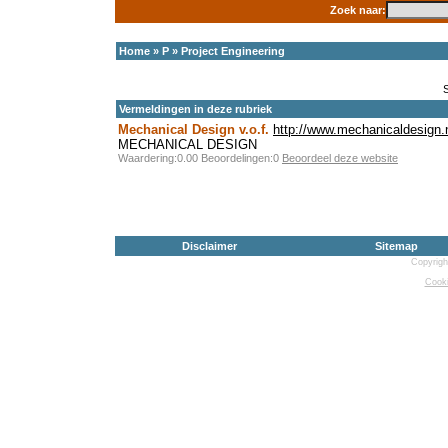
Zoek naar:
Home
»
P
»
Project Engineering
Vermeldingen in deze rubriek
Mechanical Design v.o.f.
http://www.mechanicaldesign.
MECHANICAL DESIGN
Waardering:0.00 Beoordelingen:0
Beoordeel deze website
Disclaimer
Sitemap
Copyrigh
Cooki