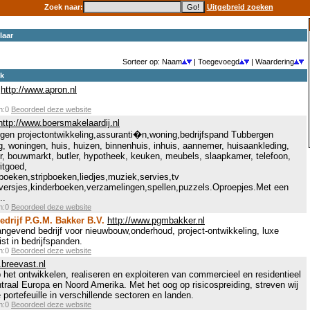
Zoek naar:
Uitgebreid zoeken
laar
Sorteer op: Naam
| Toegevoegd
| Waardering
ek
http://www.apron.nl
en:0
Beoordeel deze website
http://www.boersmakelaardij.nl
gen projectontwikkeling,assuranti�n,woning,bedrijfspand Tubbergen
woningen, huis, huizen, binnenhuis, inhuis, aannemer, huisaankleding,
r, bouwmarkt, butler, hypotheek, keuken, meubels, slaapkamer, telefoon,
witgoed,
eken,stripboeken,liedjes,muziek,servies,tv
,versjes,kinderboeken,verzamelingen,spellen,puzzels.Oproepjes.Met een
..
en:0
Beoordeel deze website
rijf P.G.M. Bakker B.V.
http://www.pgmbakker.nl
angevend bedrijf voor nieuwbouw,onderhoud, project-ontwikkeling, luxe
st in bedrijfspanden.
en:0
Beoordeel deze website
.breevast.nl
 het ontwikkelen, realiseren en exploiteren van commercieel en residentieel
raal Europa en Noord Amerika. Met het oog op risicospreiding, streven wij
 portefeuille in verschillende sectoren en landen.
en:0
Beoordeel deze website