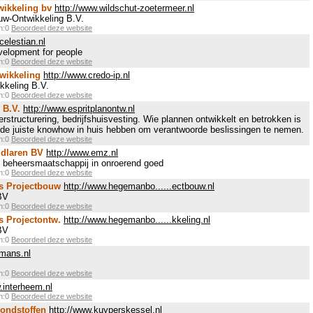
ikkeling bv
http://www.wildschut-zoetermeer.nl
uw-Ontwikkeling B.V.
en:0
Beoordeel deze website
celestian.nl
evelopment for people
en:0
Beoordeel deze website
twikkeling
http://www.credo-ip.nl
kkeling B.V.
en:0
Beoordeel deze website
 B.V.
http://www.espritplanontw.nl
rstructurering, bedrijfshuisvesting. Wie plannen ontwikkelt en betrokken is
de juiste knowhow in huis hebben om verantwoorde beslissingen te nemen.
en:0
Beoordeel deze website
idlaren BV
http://www.emz.nl
n beheersmaatschappij in onroerend goed
en:0
Beoordeel deze website
s Projectbouw
http://www.hegemanbo......ectbouw.nl
BV
en:0
Beoordeel deze website
 Projectontw.
http://www.hegemanbo......kkeling.nl
BV
en:0
Beoordeel deze website
jmans.nl
en:0
Beoordeel deze website
.interheem.nl
en:0
Beoordeel deze website
ondstoffen
http://www.kuyperskessel.nl