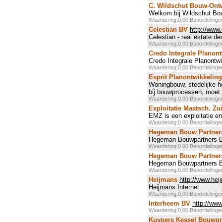
C. Wildschut Bouw-Ontw
Welkom bij Wildschut Bo
Waardering:0.00 Beoordeling
Celestian BV
http://www.
Celestian - real estate d
Waardering:0.00 Beoordeling
Credo Integrale Planon
Credo Integrale Planontwi
Waardering:0.00 Beoordeling
Esprit Planontwikkeling
Woningbouw, stedelijke he
bij bouwprocessen, moet 
Waardering:0.00 Beoordeling
Exploitatie Maatsch. Zu
EMZ is een exploitatie e
Waardering:0.00 Beoordeling
Hegeman Bouw Partner
Hegeman Bouwpartners 
Waardering:0.00 Beoordeling
Hegeman Bouw Partners
Hegeman Bouwpartners 
Waardering:0.00 Beoordeling
Heijmans
http://www.hei
Heijmans Internet
Waardering:0.00 Beoordeling
Interheem BV
http://www
Waardering:0.00 Beoordeling
Kuypers Kessel Bouwgr