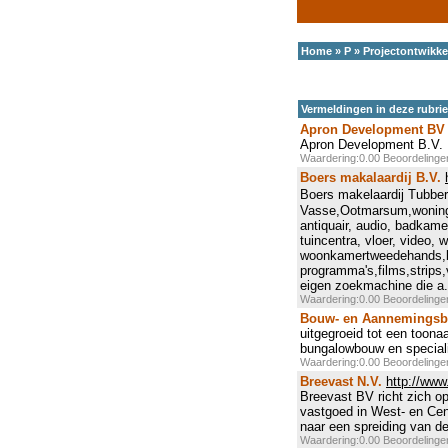
Home
»
P
»
Projectontwikke
Vermeldingen in deze rubri
Apron Development BV
Apron Development B.V.
Waardering:0.00 Beoordeling
Boers makalaardij B.V.
Boers makelaardij Tubber
Vasse,Ootmarsum,woning, 
antiquair, audio, badkame
tuincentra, vloer, video, 
woonkamertweedehands,bo
programma's,films,strips
eigen zoekmachine die a.
Waardering:0.00 Beoordeling
Bouw- en Aannemingsbed
uitgegroeid tot een toona
bungalowbouw en speciali
Waardering:0.00 Beoordeling
Breevast N.V.
http://www
Breevast BV richt zich op
vastgoed in West- en Cent
naar een spreiding van de
Waardering:0.00 Beoordeling