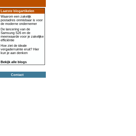
Laatste blogartikelen
Waarom een zakelijk
postadres onmisbaar is voor
de moderne ondernemer
De lancering van de
Samsung S26 en de
meerwaarde voor je zakelijke
efficiëntie
Hoe ziet de ideale
vergaderruimte eruit? Hier
kun je aan denken
Bekijk alle blogs
Contact