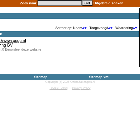
Zoek naar:
Uitgebreid zoeken
Sorteer op: Naam
| Toegevoegd
| Waardering
ek
p://www.pegu.nl
ring BV
en:0
Beoordeel deze website
Sitemap
Sitemap xml
Copyright (c) 2026 OnlineZakengids.nl
Cookie Beleid
Privacy Policy