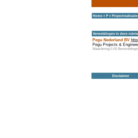
Home
»
P
»
Projectrealisatie
Vermeldingen in deze rubri
Pegu Nederland BV
htt
Pegu Projects & Enginee
Waardering:0.00 Beoordeling
Disclaimer