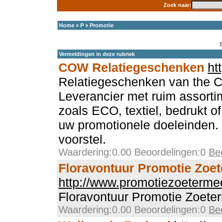
Zoek naar:
Home
»
P
»
Promotie
Vermeldingen in deze rubriek
COW Relatiegeschenken
ht
Relatiegeschenken van the
Leverancier met ruim assort
zoals ECO, textiel, bedrukt o
uw promotionele doeleinden. 
voorstel.
Waardering:0.00 Beoordelingen:0
Be
Floravontuur Promotie Zoe
http://www.promotiezoetermee
Floravontuur Promotie Zoete
Waardering:0.00 Beoordelingen:0
Be