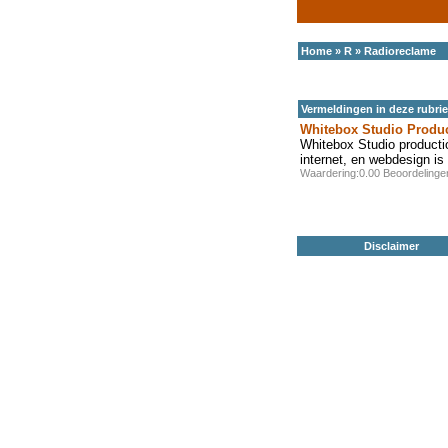
Home
»
R
»
Radioreclame
Vermeldingen in deze rubri
Whitebox Studio Produ
Whitebox Studio producti
internet, en webdesign i
Waardering:0.00 Beoordeling
Disclaimer