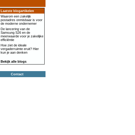
Laatste blogartikelen
Waarom een zakelijk
postadres onmisbaar is voor
de moderne ondernemer
De lancering van de
Samsung S26 en de
meerwaarde voor je zakelijke
efficiëntie
Hoe ziet de ideale
vergaderruimte eruit? Hier
kun je aan denken
Bekijk alle blogs
Contact