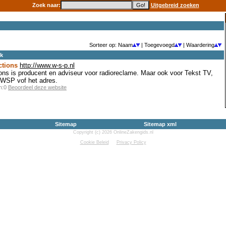
Zoek naar:
Uitgebreid zoeken
Sorteer op: Naam
| Toegevoegd
| Waardering
ek
ctions
http://www.w-s-p.nl
ons is producent en adviseur voor radioreclame. Maar ook voor Tekst TV,
s WSP vof het adres.
en:0
Beoordeel deze website
Sitemap
Sitemap xml
Copyright (c) 2026 OnlineZakengids.nl
Cookie Beleid
Privacy Policy