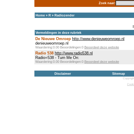
Zoek naar:
Home
»
R
»
Radiozender
Vermeldingen in deze rubriek
De Nieuwe Omroep
http://www.denieuweomroep.nl
denieuweomroep.nl
Waardering:0.00 Beoordelingen:0
Beoordeel deze website
Radio 538
http://www.radio538.nl
Radio=538 - Turn Me On:
Waardering:0.00 Beoordelingen:0
Beoordeel deze website
Disclaimer
Sitemap
Copyrigh
Cooki