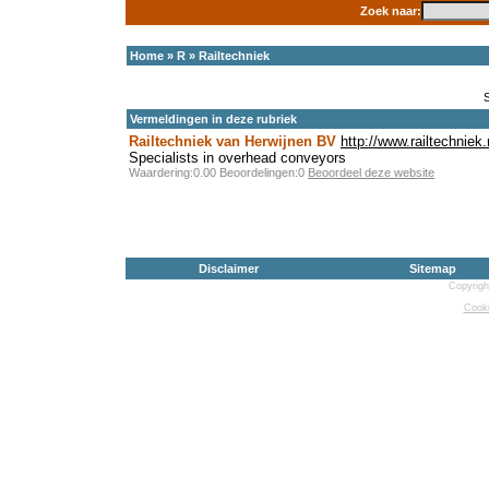
Zoek naar:
Home
»
R
»
Railtechniek
Vermeldingen in deze rubriek
Railtechniek van Herwijnen BV
http://www.railtechniek.
Specialists in overhead conveyors
Waardering:0.00 Beoordelingen:0
Beoordeel deze website
Disclaimer
Sitemap
Copyrigh
Cooki