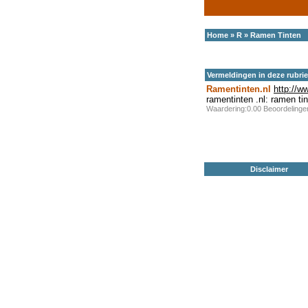
Home
»
R
»
Ramen Tinten
Vermeldingen in deze rubri
Ramentinten.nl
http://w
ramentinten .nl: ramen tin
Waardering:0.00 Beoordeling
Disclaimer