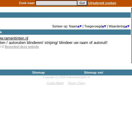
Zoek naar:
Uitgebreid zoeken
Sorteer op: Naam
| Toegevoegd
| Waardering
ek
ww.ramentinten.nl
ten / autoruiten blinderen/ striping/ blindeer uw raam of autoruit!
en:0
Beoordeel deze website
Sitemap
Sitemap xml
Copyright (c) 2026 OnlineZakengids.nl
Cookie Beleid
Privacy Policy