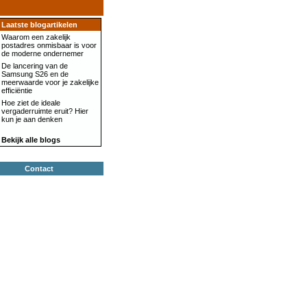
Laatste blogartikelen
Waarom een zakelijk
postadres onmisbaar is voor
de moderne ondernemer
De lancering van de
Samsung S26 en de
meerwaarde voor je zakelijke
efficiëntie
Hoe ziet de ideale
vergaderruimte eruit? Hier
kun je aan denken
Bekijk alle blogs
Contact