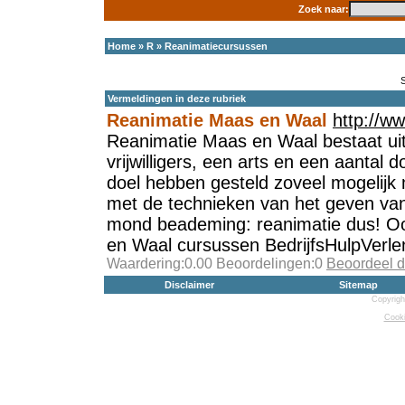
Zoek naar:
Home
»
R
»
Reanimatiecursussen
Vermeldingen in deze rubriek
Reanimatie Maas en Waal
http://w
Reanimatie Maas en Waal bestaat uit
vrijwilligers, een arts en een aantal 
doel hebben gesteld zoveel mogelij
met de technieken van het geven v
mond beademing: reanimatie dus! O
en Waal cursussen BedrijfsHulpVerle
Waardering:0.00 Beoordelingen:0
Beoordeel d
Disclaimer
Sitemap
Copyrigh
Cooki