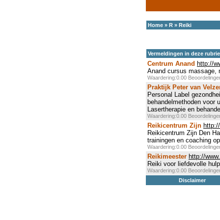
Home
»
R
»
Reiki
Vermeldingen in deze rubri
Centrum Anand
http://
Anand cursus massage, med
Waardering:0.00 Beoordeling
Praktijk Peter van Velze
Personal Label gezondheid
behandelmethoden voor u
Lasertherapie en behand
Waardering:0.00 Beoordeling
Reikicentrum Zijn
http:/
Reikicentrum Zijn Den Ha
trainingen en coaching op 
Waardering:0.00 Beoordeling
Reikimeester
http://www.
Reiki voor liefdevolle hul
Waardering:0.00 Beoordeling
Disclaimer