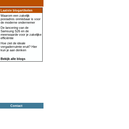
Laatste blogartikelen
Waarom een zakelijk
postadres onmisbaar is voor
de moderne ondernemer
De lancering van de
Samsung S26 en de
meerwaarde voor je zakelijke
efficiëntie
Hoe ziet de ideale
vergaderruimte eruit? Hier
kun je aan denken
Bekijk alle blogs
Contact