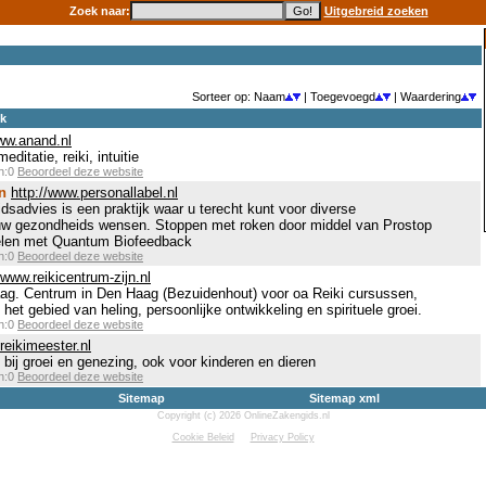
Zoek naar:
Uitgebreid zoeken
Sorteer op: Naam
| Toegevoegd
| Waardering
ek
www.anand.nl
itatie, reiki, intuitie
en:0
Beoordeel deze website
n
http://www.personallabel.nl
sadvies is een praktijk waar u terecht kunt voor diverse
w gezondheids wensen. Stoppen met roken door middel van Prostop
elen met Quantum Biofeedback
en:0
Beoordeel deze website
/www.reikicentrum-zijn.nl
ag. Centrum in Den Haag (Bezuidenhout) voor oa Reiki cursussen,
het gebied van heling, persoonlijke ontwikkeling en spirituele groei.
en:0
Beoordeel deze website
reikimeester.nl
p bij groei en genezing, ook voor kinderen en dieren
en:0
Beoordeel deze website
Sitemap
Sitemap xml
Copyright (c) 2026 OnlineZakengids.nl
Cookie Beleid
Privacy Policy