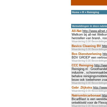
Home
»
R
»
Reiniging
Vermeldingen in deze rubri
All-Net
http://www.allnet.
Welkom bij all-net Welkom
herstellen van brand-, ro
Waardering:0.00 Beoordeling
Bevico Cleaning BV
htt
Waardering:0.00 Beoordeling
Bos Dienstverlening
htt
BDV GROEP een vertrouwd
Waardering:0.00 Beoordeling
CCC Reiniging
http://ww
Reiniging.nl : Groothande
industrie , schoonmaakbed
behalve reinigingsmiddelen
bouw ook toebehoren zoal
Waardering:0.00 Beoordeling
Gebr .Dijkstra
http://www
Waardering:0.00 Beoordeling
Natriumbicarbonaat
http
BicarBlast is een wereldw
ontwikkeld voor de Flexog
Waardering:0.00 Beoordeling