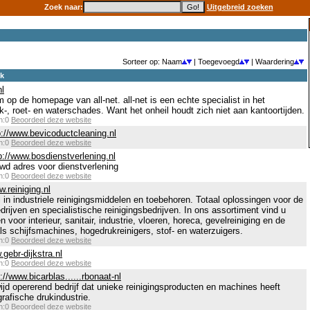
Zoek naar:
Uitgebreid zoeken
Sorteer op: Naam
| Toegevoegd
| Waardering
ek
nl
 op de homepage van all-net. all-net is een echte specialist in het
ok-, roet- en waterschades. Want het onheil houdt zich niet aan kantoortijden.
en:0
Beoordeel deze website
p://www.bevicoductcleaning.nl
en:0
Beoordeel deze website
p://www.bosdienstverlening.nl
 adres voor dienstverlening
en:0
Beoordeel deze website
w.reiniging.nl
l in industriele reinigingsmiddelen en toebehoren. Totaal oplossingen voor de
rijven en specialistische reinigingsbedrijven. In ons assortiment vind u
 voor interieur, sanitair, industrie, vloeren, horeca, gevelreiniging en de
s schijfsmachines, hogedrukreinigers, stof- en waterzuigers.
en:0
Beoordeel deze website
.gebr-dijkstra.nl
en:0
Beoordeel deze website
://www.bicarblas......rbonaat-nl
ijd opererend bedrijf dat unieke reinigingsproducten en machines heeft
rafische drukindustrie.
en:0
Beoordeel deze website