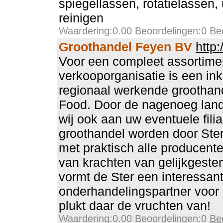
spiegellassen, rotatielassen, 
reinigen
Waardering:0.00 Beoordelingen:0
Be
Groothandel Feyen BV
http
Voor een compleet assortimen
verkooporganisatie is een in
regionaal werkende groothan
Food. Door de nagenoeg land
wij ook aan uw eventuele fili
groothandel worden door Ste
met praktisch alle producent
van krachten van gelijkgest
vormt de Ster een interessan
onderhandelingspartner voor 
plukt daar de vruchten van!
Waardering:0.00 Beoordelingen:0
Be